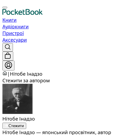
Книги
Аудіокниги
Пристрої
Аксесуари
|
Нітобе Інадзо
Стежити за автором
Нітобе Інадзо
Стежити
Нітобе Інадзо — японський просвітник, автор