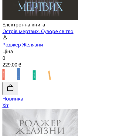
Електронна книга
Острів мертвих. Суворе світло
Роджер Желязни
Ціна
0
229,00 ₴
Новинка
Хіт