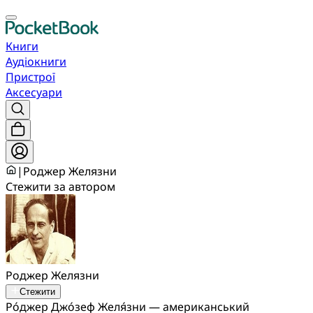
Книги
Аудіокниги
Пристрої
Аксесуари
|
Роджер Желязни
Стежити за автором
Роджер Желязни
Стежити
Ро́джер Джо́зеф Желя́зни — американський