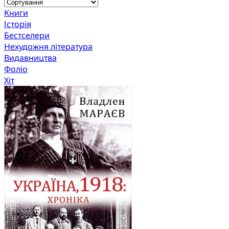
Книги
Історія
Бестселери
Нехудожня література
Видавництва
Фоліо
Хіт