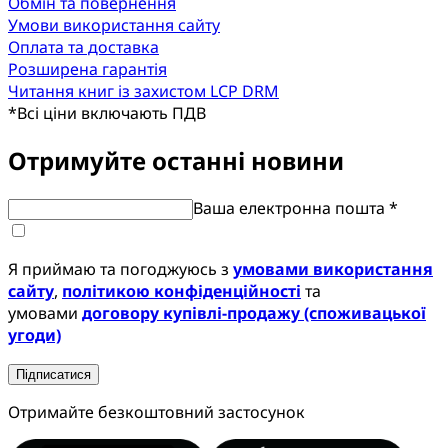
Обмін та повернення
Умови використання сайту
Оплата та доставка
Розширена гарантія
Читання книг із захистом LCP DRM
*
Всі ціни включають ПДВ
Отримуйте останні новини
Ваша електронна пошта *
Я приймаю та погоджуюсь з
умовами використання
сайту
,
політикою конфіденційності
та
умовами
договору купівлі-продажу (споживацької
угоди)
Підписатися
Отримайте безкоштовний застосунок