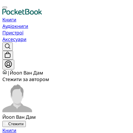
Книги
Аудіокниги
Пристрої
Аксесуари
|
Йооп Ван Дам
Стежити за автором
Йооп Ван Дам
Стежити
Книги