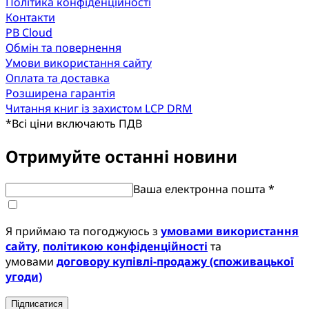
Політика конфіденційності
Контакти
PB Cloud
Обмін та повернення
Умови використання сайту
Оплата та доставка
Розширена гарантія
Читання книг із захистом LCP DRM
*
Всі ціни включають ПДВ
Отримуйте останні новини
Ваша електронна пошта *
Я приймаю та погоджуюсь з
умовами використання
сайту
,
політикою конфіденційності
та
умовами
договору купівлі-продажу (споживацької
угоди)
Підписатися