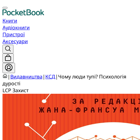
Книги
Аудіокниги
Пристрої
Аксесуари
|
Видавництва
|
КСД
|
Чому люди тупі? Психологія
дурості
LCP Захист