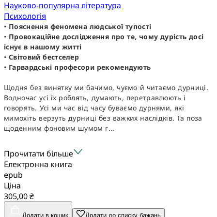
Науково-популярна література
Психологія
•
Пояснення феномена людської тупості
•
Провокаційне дослідження про те, чому дурість досі
існує в нашому житті
•
Світовий бестселер
•
Гарвардські професори рекомендують
Щодня без винятку ми бачимо, чуємо й читаємо дурниці.
Водночас усі їх роблять, думають, перетравлюють і
говорять. Усі ми час від часу буваємо дурнями, які
мимохіть верзуть дурниці без важких наслідків. Та поза
щоденним фоновим шумом г...
Прочитати більше
Електронна книга
epub
Ціна
305,00 ₴
Додати в кошик
Додати до списку бажань