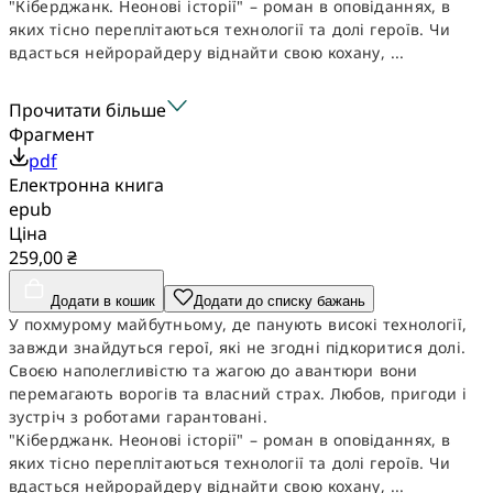
"Кіберджанк. Неонові історії" – роман в оповіданнях, в
яких тісно переплітаються технології та долі героїв. Чи
вдасться нейрорайдеру віднайти свою кохану, ...
Прочитати більше
Фрагмент
pdf
Електронна книга
epub
Ціна
259,00 ₴
Додати в кошик
Додати до списку бажань
У похмурому майбутньому, де панують високі технології,
завжди знайдуться герої, які не згодні підкоритися долі.
Своєю наполегливістю та жагою до авантюри вони
перемагають ворогів та власний страх. Любов, пригоди і
зустріч з роботами гарантовані.
"Кіберджанк. Неонові історії" – роман в оповіданнях, в
яких тісно переплітаються технології та долі героїв. Чи
вдасться нейрорайдеру віднайти свою кохану, ...