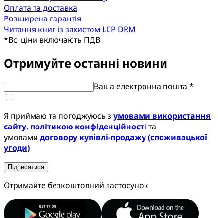
Оплата та доставка
Розширена гарантія
Читання книг із захистом LCP DRM
*
Всі ціни включають ПДВ
Отримуйте останні новини
Ваша електронна пошта *
Я приймаю та погоджуюсь з
умовами використання
сайту
,
політикою конфіденційності
та
умовами
договору купівлі-продажу (споживацької
угоди)
Підписатися
Отримайте безкоштовний застосунок