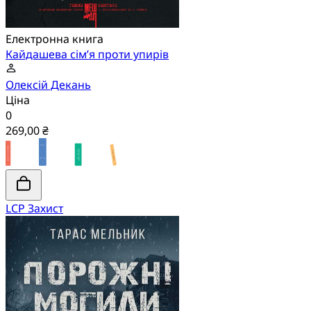
Електронна книга
Кайдашева сім’я проти упирів
Олексій Декань
Ціна
0
269,00 ₴
LCP Захист