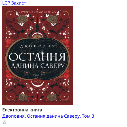
LCP Захист
Електронна книга
Двоповня. Остання данина Саверу. Том 3