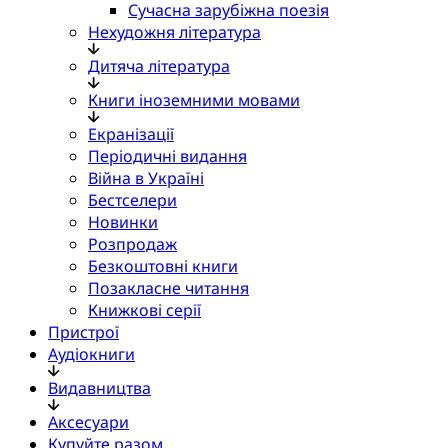
Сучасна зарубіжна поезія
Нехудожня література
Дитяча література
Книги іноземними мовами
Екранізації
Періодичні видання
Війна в Україні
Бестселери
Новинки
Розпродаж
Безкоштовні книги
Позакласне читання
Книжкові серії
Пристрої
Аудіокниги
Видавництва
Аксесуари
Купуйте разом