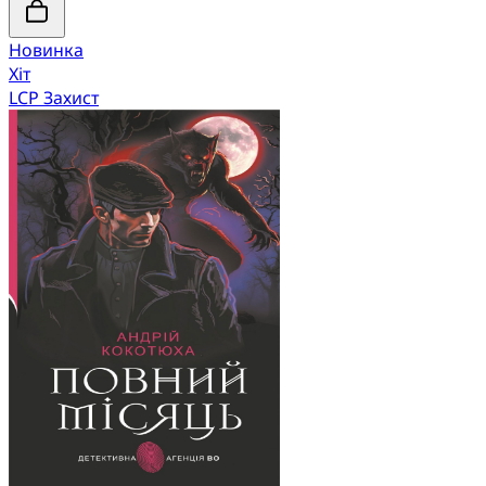
Новинка
Хіт
LCP Захист