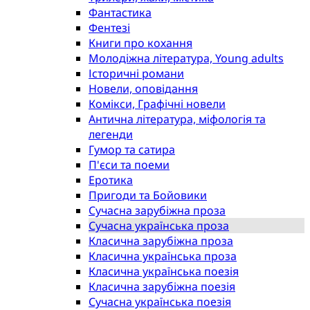
Фантастика
Фентезі
Книги про кохання
Молодіжна література, Young adults
Історичні романи
Новели, оповідання
Комікси, Графічні новели
Антична література, міфологія та
легенди
Гумор та сатира
П'єси та поеми
Еротика
Пригоди та Бойовики
Сучасна зарубіжна проза
Сучасна українська проза
Класична зарубіжна проза
Класична українська проза
Класична українська поезія
Класична зарубіжна поезія
Сучасна українська поезія