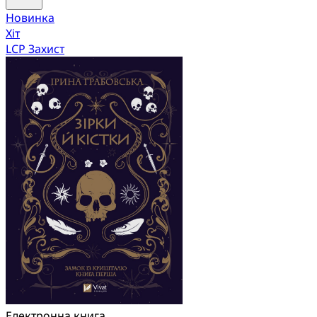
Новинка
Хіт
LCP Захист
Електронна книга