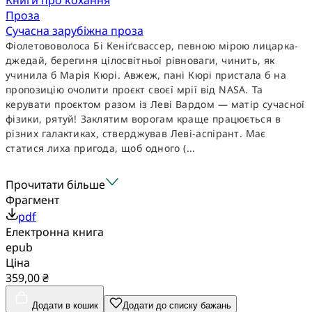
Проза
Сучасна зарубіжна проза
Фіолетововолоса Бі Кеніґсвассер, певною мірою лицарка-
джедай, берегиня цілосвітньої рівноваги, чинить, як
учинила б Марія Кюрі. Авжеж, пані Кюрі пристала б на
пропозицію очолити проєкт своєї мрії від NASA. Та
керувати проєктом разом із Леві Вардом — матір сучасної
фізики, рятуй! Заклятим ворогам краще працюється в
різних галактиках, стверджував Леві-аспірант. Має
статися лиха пригода, щоб одного (...
Прочитати більше
Фрагмент
pdf
Електронна книга
epub
Ціна
359,00 ₴
Додати в кошик
Додати до списку бажань