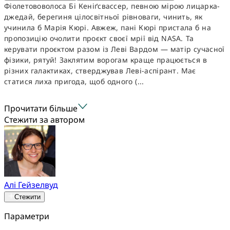
Фіолетововолоса Бі Кеніґсвассер, певною мірою лицарка-
джедай, берегиня цілосвітньої рівноваги, чинить, як
учинила б Марія Кюрі. Авжеж, пані Кюрі пристала б на
пропозицію очолити проєкт своєї мрії від NASA. Та
керувати проєктом разом із Леві Вардом — матір сучасної
фізики, рятуй! Заклятим ворогам краще працюється в
різних галактиках, стверджував Леві-аспірант. Має
статися лиха пригода, щоб одного (...
Прочитати більше
Стежити за автором
Алі Гейзелвуд
Стежити
Параметри