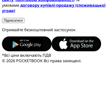
умовами
договору купівлі-продажу (споживацької
угоди)
Підписатися
Отримайте безкоштовний застосунок
*
Всі ціни включають ПДВ
© 2026 POCKETBOOK
Всі права захищені.