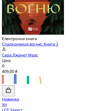
Електронна книга
Спадкоємиця вогню. Книга 3
Сара Джанет Маас
Ціна
0
409,00 ₴
Новинка
Хіт
LCP Захист