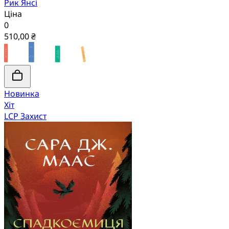
Рик Янсі
Ціна
0
510,00 ₴
Новинка
Хіт
LCP Захист