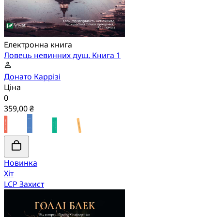
Електронна книга
Ловець невинних душ. Книга 1
Донато Каррізі
Ціна
0
359,00 ₴
Новинка
Хіт
LCP Захист