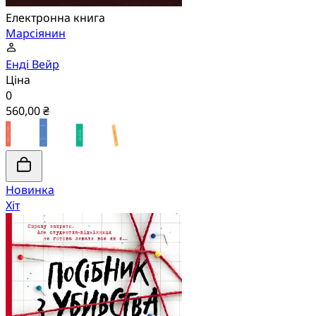
Електронна книга
Марсіянин
Енді Вейр
Ціна
0
560,00 ₴
Новинка
Хіт