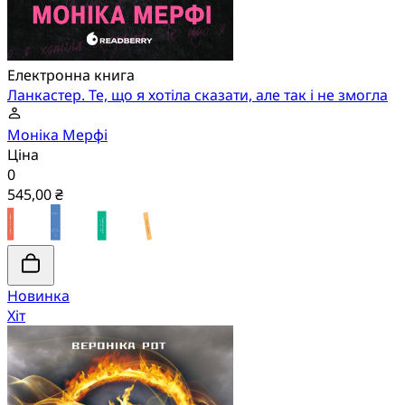
Електронна книга
Ланкастер. Те, що я хотіла сказати, але так і не змогла
Моніка Мерфі
Ціна
0
545,00 ₴
Новинка
Хіт