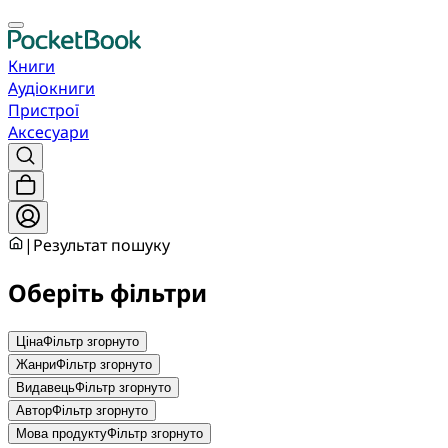
Книги
Аудіокниги
Пристрої
Аксесуари
|
Результат пошуку
Оберіть фільтри
Ціна
Фільтр згорнуто
Жанри
Фільтр згорнуто
Видавець
Фільтр згорнуто
Автор
Фільтр згорнуто
Мова продукту
Фільтр згорнуто