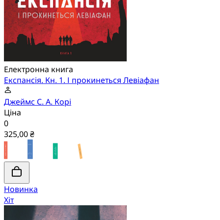
Електронна книга
Експансія. Кн. 1. І прокинеться Левіафан
Джеймс С. А. Корі
Ціна
0
325,00 ₴
Новинка
Хіт