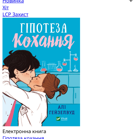
Новинка
Хіт
LCP Захист
Електронна книга
Гіпотеза кохання