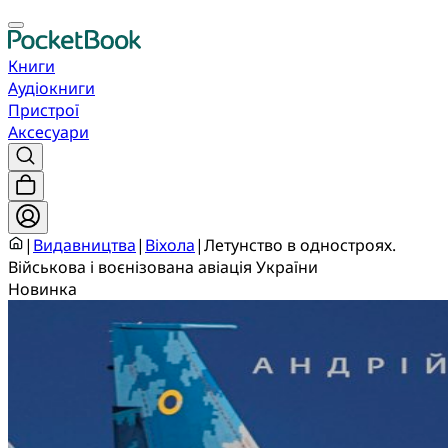
Книги
Аудіокниги
Пристрої
Аксесуари
|
Видавництва
|
Віхола
|
Летунство в одностроях.
Військова і воєнізована авіація України
Новинка