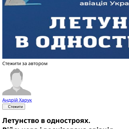
Стежити за автором
Андрій Харук
Стежити
Летунство в одностроях.