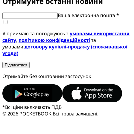
Отримуйте останні новини
Ваша електронна пошта *
Я приймаю та погоджуюсь з
умовами використання
сайту
,
політикою конфіденційності
та
умовами
договору купівлі-продажу (споживацької
угоди)
Підписатися
Отримайте безкоштовний застосунок
*
Всі ціни включають ПДВ
© 2026 POCKETBOOK
Всі права захищені.