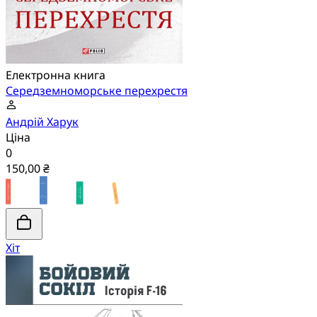
Електронна книга
Середземноморське перехрестя
Андрій Харук
Ціна
0
150,00 ₴
Хіт