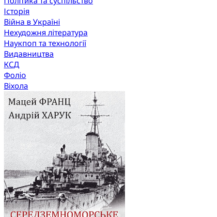
Політика та суспільство
Історія
Війна в Україні
Нехудожня література
Наукпоп та технології
Видавництва
КСД
Фоліо
Віхола