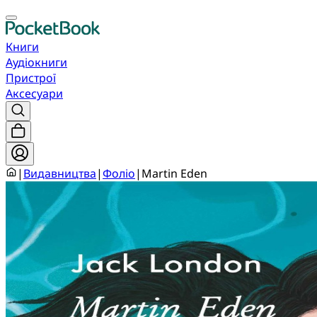
Книги
Аудіокниги
Пристрої
Аксесуари
|
Видавництва
|
Фоліо
|
Martin Eden