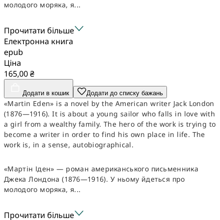
молодого моряка, я...
Прочитати більше
Електронна книга
epub
Ціна
165,00 ₴
Додати в кошик
Додати до списку бажань
«Martin Eden» is a novel by the American writer Jack London
(1876—1916). It is about a young sailor who falls in love with
a girl from a wealthy family. The hero of the work is trying to
become a writer in order to find his own place in life. The
work is, in a sense, autobiographical.
«Мартін Іден» — роман американського письменника
Джека Лондона (1876—1916). У ньому йдеться про
молодого моряка, я...
Прочитати більше