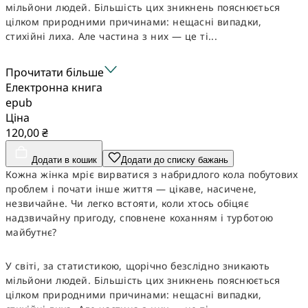
мільйони людей. Більшість цих зникнень пояснюється
цілком природними причинами: нещасні випадки,
стихійні лиха. Але частина з них — це ті...
Прочитати більше
Електронна книга
epub
Ціна
120,00 ₴
Додати в кошик
Додати до списку бажань
Кожна жінка мріє вирватися з набридлого кола побутових
проблем і почати інше життя — цікаве, насичене,
незвичайне. Чи легко встояти, коли хтось обіцяє
надзвичайну пригоду, сповнене коханням і турботою
майбутнє?
У світі, за статистикою, щорічно безслідно зникають
мільйони людей. Більшість цих зникнень пояснюється
цілком природними причинами: нещасні випадки,