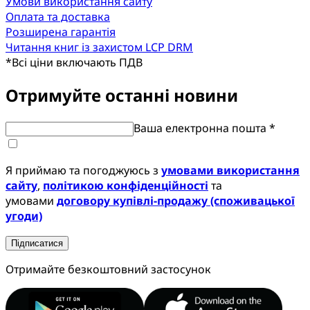
Умови використання сайту
Оплата та доставка
Розширена гарантія
Читання книг із захистом LCP DRM
*
Всі ціни включають ПДВ
Отримуйте останні новини
Ваша електронна пошта *
Я приймаю та погоджуюсь з
умовами використання
сайту
,
політикою конфіденційності
та
умовами
договору купівлі-продажу (споживацької
угоди)
Підписатися
Отримайте безкоштовний застосунок