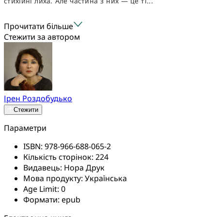
стихійні лиха. Але частина з них — це ті...
Прочитати більше
Стежити за автором
Ірен Роздобудько
Стежити
Параметри
ISBN:
978-966-688-065-2
Кількість сторінок:
224
Видавець:
Нора Друк
Мова продукту:
Українська
Age Limit:
0
Формати:
epub