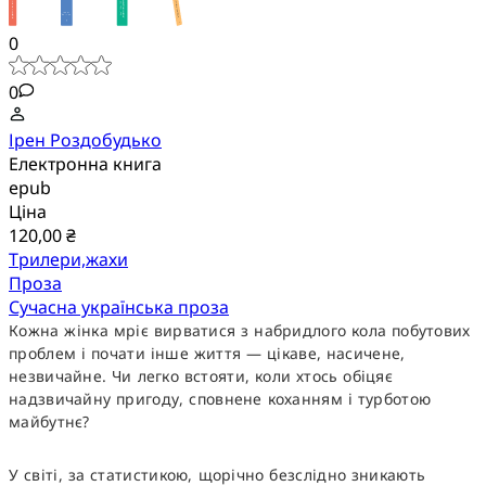
0
0
Ірен Роздобудько
Електронна книга
epub
Ціна
120,00 ₴
Трилери,жахи
Проза
Сучасна українська проза
Кожна жінка мріє вирватися з набридлого кола побутових
проблем і почати інше життя — цікаве, насичене,
незвичайне. Чи легко встояти, коли хтось обіцяє
надзвичайну пригоду, сповнене коханням і турботою
майбутнє?
У світі, за статистикою, щорічно безслідно зникають