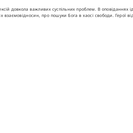
ксій довкола важливих суспільних проблем. В оповіданнях ід
х взаємовідносин, про пошуки Бога в хаосі свободи. Герої в