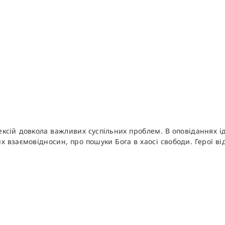
ксій довкола важливих суспільних проблем. В оповіданнях ід
х взаємовідносин, про пошуки Бога в хаосі свободи. Герої в