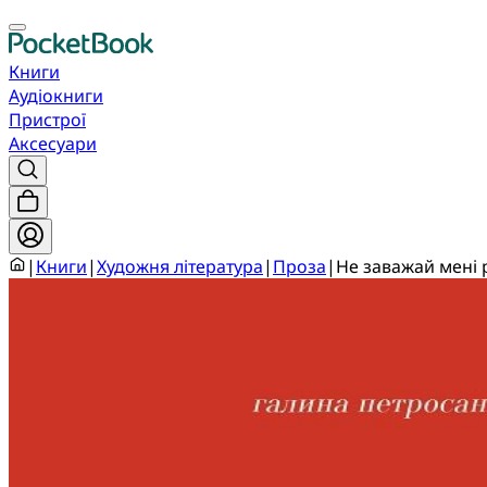
Книги
Аудіокниги
Пристрої
Аксесуари
|
Книги
|
Художня література
|
Проза
|
Не заважай мені р