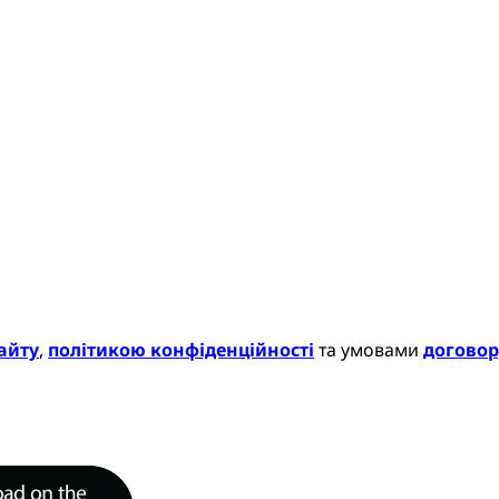
айту
,
політикою конфіденційності
та умовами
договор