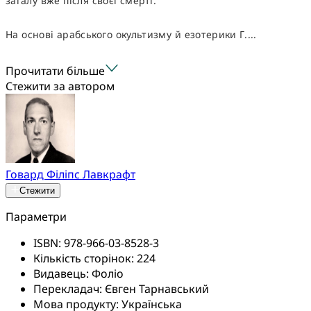
загалу вже після своєї смерті.
На основі арабського окультизму й езотерики Г....
Прочитати більше
Стежити за автором
Говард Філіпс Лавкрафт
Стежити
Параметри
ISBN:
978-966-03-8528-3
Кількість сторінок:
224
Видавець:
Фоліо
Перекладач:
Євген Тарнавський
Мова продукту:
Українська