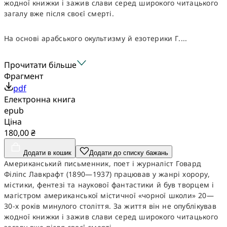
жодної книжки і зажив слави серед широкого читацького
загалу вже після своєї смерті.
На основі арабського окультизму й езотерики Г....
Прочитати більше
Фрагмент
pdf
Електронна книга
epub
Ціна
180,00 ₴
Додати в кошик
Додати до списку бажань
Американський письменник, поет і журналіст Говард
Філіпс Лавкрафт (1890—1937) працював у жанрі хорору,
містики, фентезі та наукової фантастики й був творцем і
магістром американської містичної «чорної школи» 20—
30-х років минулого століття. За життя він не опублікував
жодної книжки і зажив слави серед широкого читацького