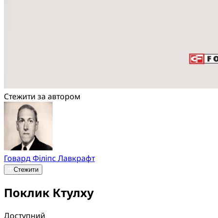
Стежити за автором
Говард Філіпс Лавкрафт
Стежити
Поклик Ктулху
Доступний