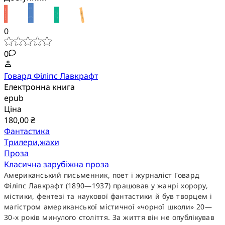
0
0
Говард Філіпс Лавкрафт
Електронна книга
epub
Ціна
180,00 ₴
Фантастика
Трилери,жахи
Проза
Класична зарубіжна проза
Американський письменник, поет і журналіст Говард
Філіпс Лавкрафт (1890—1937) працював у жанрі хорору,
містики, фентезі та наукової фантастики й був творцем і
магістром американської містичної «чорної школи» 20—
30-х років минулого століття. За життя він не опублікував