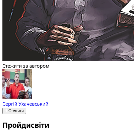
Стежити за автором
Сергій Ухачевський
Стежити
Пройдисвіти