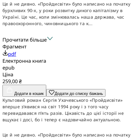
Це й не дивно. «Пройдисвіти» було написано на початку
бурхливих 90-х, у роки розвитку дикого капіталізму в
Україні. Це час, коли змінювалась наша держава, час
правоохоронного, чиновницького та к...
Прочитати більше
Фрагмент
pdf
Електронна книга
epub
Ціна
259,00 ₴
Додати в кошик
Додати до списку бажань
Культовий роман Сергія Ухачевського «Пройдисвіти»
вперше з’явився на світ 1994 року і з того часу
перевидавався п’ять разів. Цікавість до цієї історії не
вщухає і досі, бо і тепер є надзвичайно актуальною.
Це й не дивно. «Пройдисвіти» було написано на початку