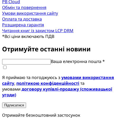
PB Cloud
Обмін та повернення
Умови використання сайту
Оплата та доставка
Розширена гарантія
Читання книг із захистом LCP DRM
*
Всі ціни включають ПДВ
Отримуйте останні новини
Ваша електронна пошта *
Я приймаю та погоджуюсь з
умовами використання
сайту
,
політикою конфіденційності
та
умовами
договору купівлі-продажу (споживацької
угоди)
Підписатися
Отримайте безкоштовний застосунок