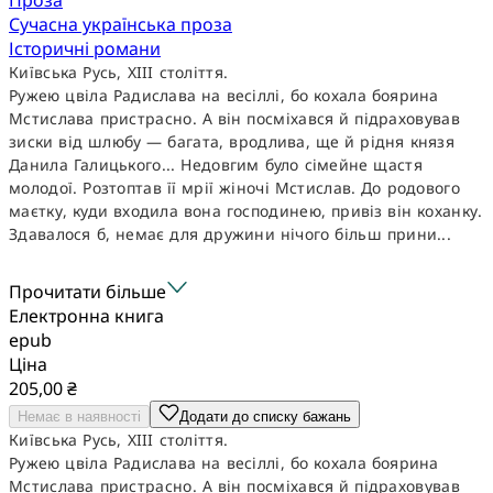
Сучасна українська проза
Історичні романи
Київська Русь, XIII століття.
Ружею цвіла Радислава на весіллі, бо кохала боярина
Мстислава пристрасно. А він посміхався й підраховував
зиски від шлюбу — багата, вродлива, ще й рідня князя
Данила Галицького... Недовгим було сімейне щастя
молодої. Розтоптав її мрії жіночі Мстислав. До родового
маєтку, куди входила вона господинею, привіз він коханку.
Здавалося б, немає для дружини нічого більш прини...
Прочитати більше
Електронна книга
epub
Ціна
205,00 ₴
Немає в наявності
Додати до списку бажань
Київська Русь, XIII століття.
Ружею цвіла Радислава на весіллі, бо кохала боярина
Мстислава пристрасно. А він посміхався й підраховував