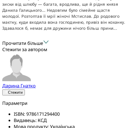
зиски від шлюбу — багата, вродлива, ще й рідня князя
Данила Галицького... Недовгим було сімейне щастя
молодої. Розтоптав її мрії жіночі Мстислав. До родового
маєтку, куди входила вона господинею, привіз він коханку.
Здавалося б, немає для дружини нічого більш прини...
Прочитати більше
Стежити за автором
Дарина Гнатко
Стежити
Параметри
ISBN:
9786171294400
Видавець:
КСД
Мова продукту:
Українська