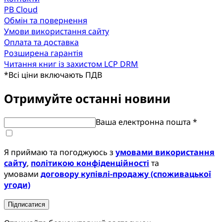
PB Cloud
Обмін та повернення
Умови використання сайту
Оплата та доставка
Розширена гарантія
Читання книг із захистом LCP DRM
*
Всі ціни включають ПДВ
Отримуйте останні новини
Ваша електронна пошта *
Я приймаю та погоджуюсь з
умовами використання
сайту
,
політикою конфіденційності
та
умовами
договору купівлі-продажу (споживацької
угоди)
Підписатися