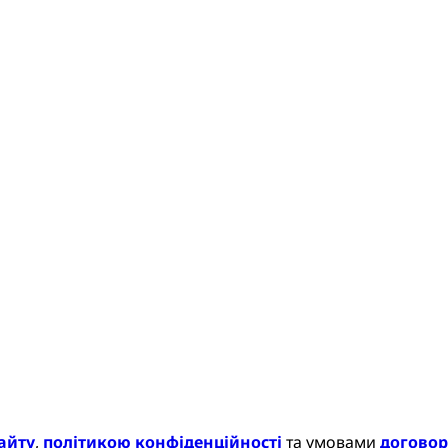
айту
,
політикою конфіденційності
та умовами
договор