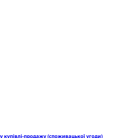
у купівлі-продажу (споживацької угоди)