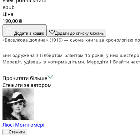
Електронна книга
epub
Ціна
190,00 ₴
Додати в кошик
Додати до списку бажань
«Веселкова долина» (1919) — сьома книга за хронологією п
Енн одружена з Гілбертом Блайтом 15 років, у них шестеро 
Мередіт, удівець із чотирма дітьми. Мередіти і Блайти част
Прочитати більше
Стежити за автором
Люсі Монтгомері
Стежити