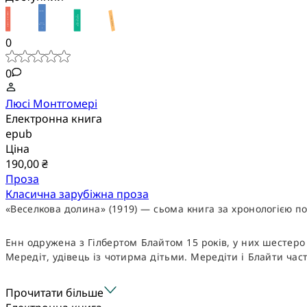
0
0
Люсі Монтгомері
Електронна книга
epub
Ціна
190,00 ₴
Проза
Класична зарубіжна проза
«Веселкова долина» (1919) — сьома книга за хронологією п
Енн одружена з Гілбертом Блайтом 15 років, у них шестеро 
Мередіт, удівець із чотирма дітьми. Мередіти і Блайти част
Прочитати більше