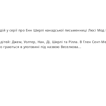
одій у серії про Енн Ширлі канадської письменниці Люсі Мод
дітей: Джем, Уолтер, Нан, Ді, Ширлі та Рілла. В Глен Сент-
о граються в улоговині під назвою Веселкова...