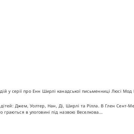
одій у серії про Енн Ширлі канадської письменниці Люсі Мод
дітей: Джем, Уолтер, Нан, Ді, Ширлі та Рілла. В Глен Сент-
о граються в улоговині під назвою Веселкова...