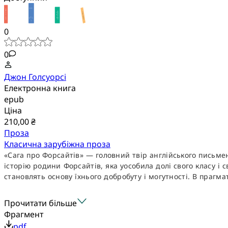
0
0
Джон Голсуорсі
Електронна книга
epub
Ціна
210,00 ₴
Проза
Класична зарубіжна проза
«Сага про Форсайтів» — головний твір англійського письмен
історію родини Форсайтів, яка уособила долі свого класу і
становлять основу їхнього добробуту і могутності. В прагмат
Прочитати більше
Фрагмент
pdf