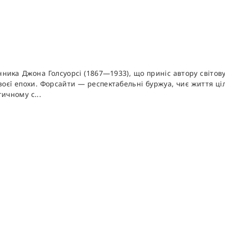
ника Джона Голсуорсі (1867—1933), що приніс автору світову
 своєї епохи. Форсайти — респектабельні буржуа, чиє життя 
ичному с...