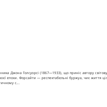
ника Джона Голсуорсі (1867—1933), що приніс автору світову
 своєї епохи. Форсайти — респектабельні буржуа, чиє життя 
ичному с...