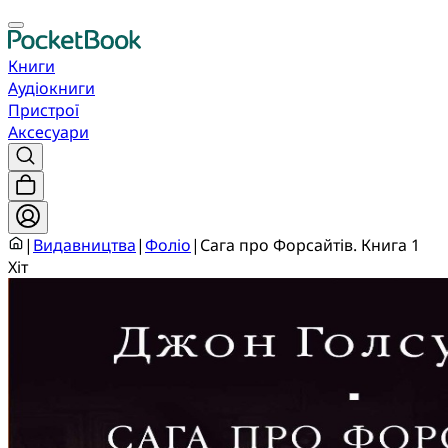
Книги
Аудіокниги
Пристрої
Аксесуари
|
Видавництва
|
Фоліо
|
Сага про Форсайтів. Книга 1
Хіт