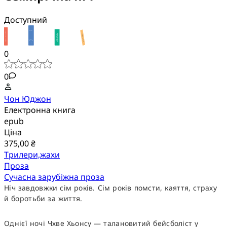
Доступний
0
0
Чон Юджон
Електронна книга
epub
Ціна
375,00 ₴
Трилери,жахи
Проза
Сучасна зарубіжна проза
Ніч завдовжки сім років. Сім років помсти, каяття, страху
й боротьби за життя.
Однієї ночі Чхве Хьонсу — талановитий бейсболіст у