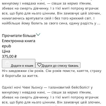
минулому і невдаха нині, — сівши за кермо п’яним,
збиває на смерть дівчинку. І з тієї миті потроху втрачає
все, що було для нього цінним. Він замовчує цей злочин,
намагаючись врятувати свій і без того крихкий світ. І
найбільше йому болить за свого сина, єдину радість у ...
Прочитати більше
Електронна книга
epub
Ціна
375,00 ₴
Додати в кошик
Додати до списку бажань
Ніч завдовжки сім років. Сім років помсти, каяття, страху
й боротьби за життя.
Однієї ночі Чхве Хьонсу — талановитий бейсболіст у
минулому і невдаха нині, — сівши за кермо п’яним,
збиває на смерть дівчинку. І з тієї миті потроху втрачає
все, що було для нього цінним. Він замовчує цей злочин,