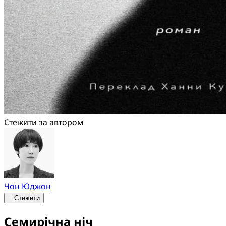
Стежити за автором
Чон Юджон
Стежити
Семирічна ніч