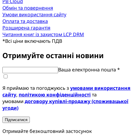
PB Cloud
Обмін та повернення
Умови використання сайту
Оплата та доставка
Розширена гарантія
Читання книг із захистом LCP DRM
*
Всі ціни включають ПДВ
Отримуйте останні новини
Ваша електронна пошта *
Я приймаю та погоджуюсь з
умовами використання
сайту
,
політикою конфіденційності
та
умовами
договору купівлі-продажу (споживацької
угоди)
Підписатися
Отримайте безкоштовний застосунок