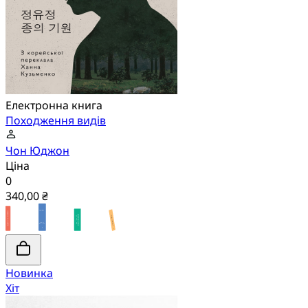
Електронна книга
Походження видів
Чон Юджон
Ціна
0
340,00 ₴
Новинка
Хіт