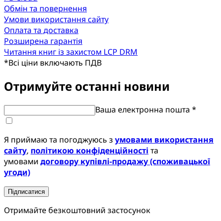
Обмін та повернення
Умови використання сайту
Оплата та доставка
Розширена гарантія
Читання книг із захистом LCP DRM
*
Всі ціни включають ПДВ
Отримуйте останні новини
Ваша електронна пошта *
Я приймаю та погоджуюсь з
умовами використання
сайту
,
політикою конфіденційності
та
умовами
договору купівлі-продажу (споживацької
угоди)
Підписатися
Отримайте безкоштовний застосунок