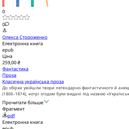
0
0
Олекса Стороженко
Електронна книга
epub
Ціна
259,00 ₴
Фантастика
Проза
Класична українська проза
До збірки увійшли твори легендарно-фантастичного й анекд
(1806–1874), котрі згодом були видані під назвою «Українськ
Прочитати більше
Фрагмент
pdf
Електронна книга
epub