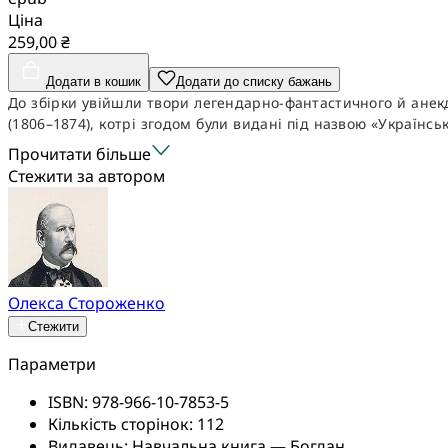
Ціна
259,00 ₴
Додати в кошик
Додати до списку бажань
До збірки увійшли твори легендарно-фантастичного й анекд
(1806–1874), котрі згодом були видані під назвою «Українськ
Прочитати більше
Стежити за автором
Олекса Стороженко
Стежити
Параметри
ISBN:
978-966-10-7853-5
Кількість сторінок:
112
Видавець:
Навчальна книга — Богдан