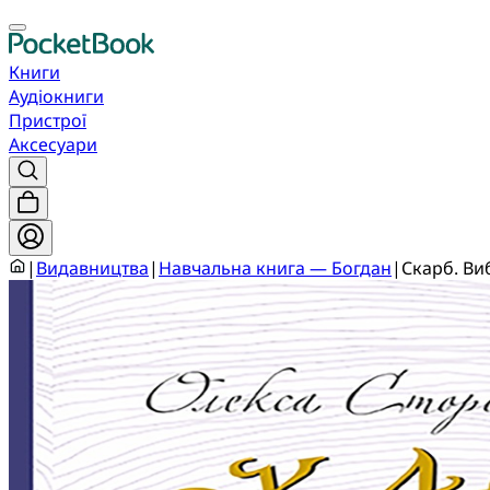
Книги
Аудіокниги
Пристрої
Аксесуари
|
Видавництва
|
Навчальна книга — Богдан
|
Скарб. Ви