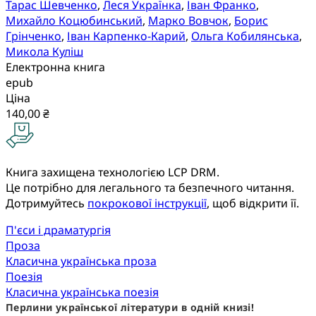
Тарас Шевченко
,
Леся Українка
,
Іван Франко
,
Михайло Коцюбинський
,
Марко Вовчок
,
Борис
Грінченко
,
Іван Карпенко-Карий
,
Ольга Кобилянська
,
Микола Куліш
Електронна книга
epub
Ціна
140,00 ₴
Книга захищена технологією LCP DRM.
Це потрібно для легального та безпечного читання.
Дотримуйтесь
покрокової інструкції
, щоб відкрити її.
П'єси і драматургія
Проза
Класична українська проза
Поезія
Класична українська поезія
Перлини української літератури в одній книзі!