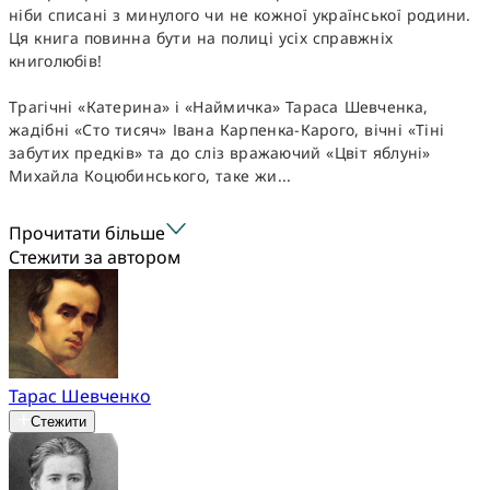
ніби списані з минулого чи не кожної української родини.
Ця книга повинна бути на полиці усіх справжніх
книголюбів!
Трагічні «Катерина» і «Наймичка» Тараса Шевченка,
жадібні «Сто тисяч» Івана Карпенка-Карого, вічні «Тіні
забутих предків» та до сліз вражаючий «Цвіт яблуні»
Михайла Коцюбинського, таке жи...
Прочитати більше
Стежити за автором
Тарас Шевченко
Стежити