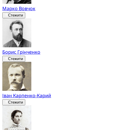
Марко Вовчок
Стежити
Борис Грінченко
Стежити
Іван Карпенко-Карий
Стежити