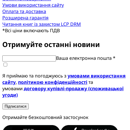
Умови використання сайту
Оплата та доставка
Розширена гарантія
Читання книг із захистом LCP DRM
*
Всі ціни включають ПДВ
Отримуйте останні новини
Ваша електронна пошта *
Я приймаю та погоджуюсь з
умовами використання
сайту
,
політикою конфіденційності
та
умовами
договору купівлі-продажу (споживацької
угоди)
Підписатися
Отримайте безкоштовний застосунок