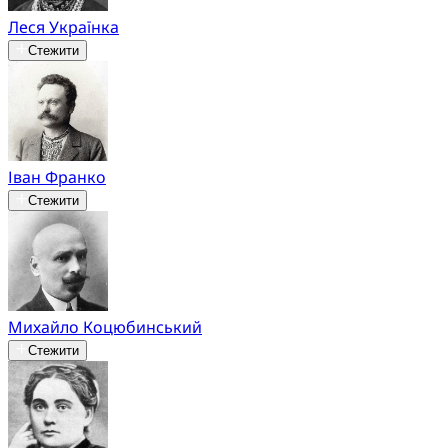
Леся Українка
Стежити
Іван Франко
Стежити
Михайло Коцюбинський
Стежити