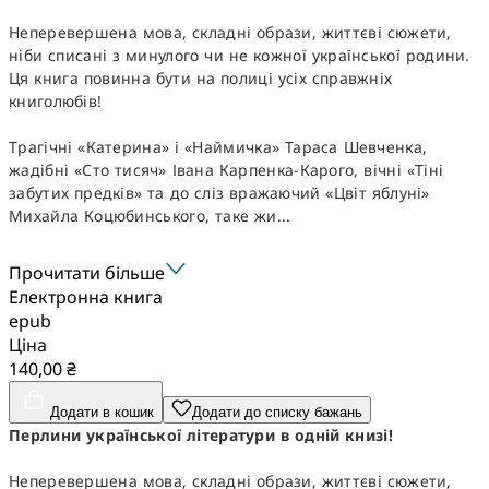
Неперевершена мова, складні образи, життєві сюжети,
ніби списані з минулого чи не кожної української родини.
Ця книга повинна бути на полиці усіх справжніх
книголюбів!
Трагічні «Катерина» і «Наймичка» Тараса Шевченка,
жадібні «Сто тисяч» Івана Карпенка-Карого, вічні «Тіні
забутих предків» та до сліз вражаючий «Цвіт яблуні»
Михайла Коцюбинського, таке жи...
Прочитати більше
Електронна книга
epub
Ціна
140,00 ₴
Додати в кошик
Додати до списку бажань
Перлини української літератури в одній книзі!
Неперевершена мова, складні образи, життєві сюжети,