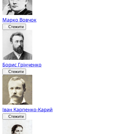
Марко Вовчок
Стежити
Борис Грінченко
Стежити
Іван Карпенко-Карий
Стежити