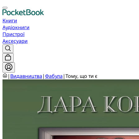
Книги
Аудіокниги
Пристрої
Аксесуари
|
Видавництва
|
Фабула
|
Тому, що ти є