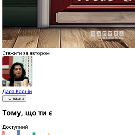
Стежити за автором
Дара Корній
Стежити
Тому, що ти є
Доступний