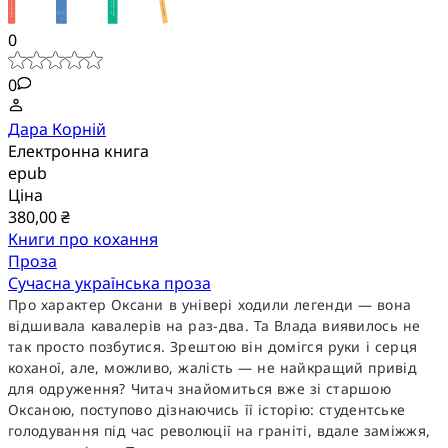
0
0
Дара Корній
Електронна книга
epub
Ціна
380,00 ₴
Книги про кохання
Проза
Сучасна українська проза
Про характер Оксани в універі ходили легенди — вона
відшивала кавалерів на раз-два. Та Влада виявилось не
так просто позбутися. Зрештою він домігся руки і серця
коханої, але, можливо, жалість — не найкращий привід
для одруження? Читач знайомиться вже зі старшою
Оксаною, поступово дізнаючись її історію: студентське
голодування під час революції на граніті, вдале заміжжя,