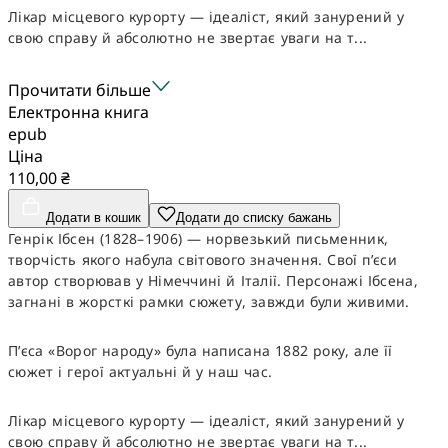
Лікар місцевого курорту — ідеаліст, який занурений у
свою справу й абсолютно не звертає уваги на т...
Прочитати більше
Електронна книга
epub
Ціна
110,00 ₴
Додати в кошик
Додати до списку бажань
Генрік Ібсен (1828–1906) — норвезький письменник,
творчість якого набула світового значення. Свої п’єси
автор створював у Німеччині й Італії. Персонажі Ібсена,
загнані в жорсткі рамки сюжету, завжди були живими.
П’єса «Ворог народу» була написана 1882 року, але її
сюжет і герої актуальні й у наш час.
Лікар місцевого курорту — ідеаліст, який занурений у
свою справу й абсолютно не звертає уваги на т...