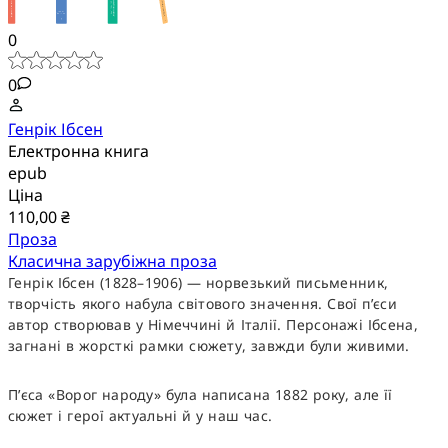
0
0
Генрік Ібсен
Електронна книга
epub
Ціна
110,00 ₴
Проза
Класична зарубіжна проза
Генрік Ібсен (1828–1906) — норвезький письменник,
творчість якого набула світового значення. Свої п’єси
автор створював у Німеччині й Італії. Персонажі Ібсена,
загнані в жорсткі рамки сюжету, завжди були живими.
П’єса «Ворог народу» була написана 1882 року, але її
сюжет і герої актуальні й у наш час.