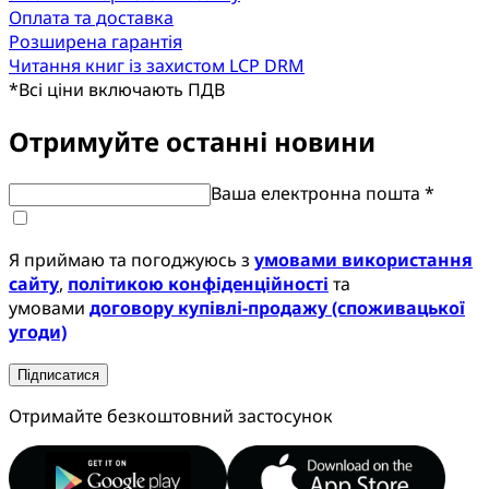
Оплата та доставка
Розширена гарантія
Читання книг із захистом LCP DRM
*
Всі ціни включають ПДВ
Отримуйте останні новини
Ваша електронна пошта *
Я приймаю та погоджуюсь з
умовами використання
сайту
,
політикою конфіденційності
та
умовами
договору купівлі-продажу (споживацької
угоди)
Підписатися
Отримайте безкоштовний застосунок