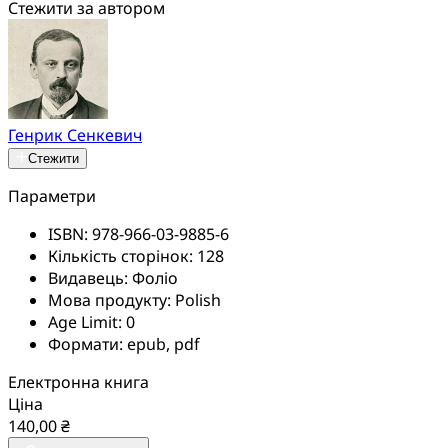
Стежити за автором
Генрик Сенкевич
Стежити
Параметри
ISBN:
978-966-03-9885-6
Кількість сторінок:
128
Видавець:
Фоліо
Мова продукту:
Polish
Age Limit:
0
Формати:
epub, pdf
Електронна книга
Ціна
140,00 ₴