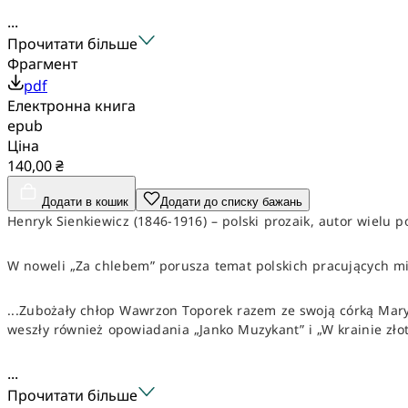
...
Прочитати більше
Фрагмент
pdf
Електронна книга
epub
Ціна
140,00 ₴
Додати в кошик
Додати до списку бажань
Henryk Sienkiewicz (1846-1916) – polski prozaik, autor wielu 
W noweli „Za chlebem” porusza temat polskich pracujących m
...Zubożały chłop Wawrzon Toporek razem ze swoją córką Mary
weszły również opowiadania „Janko Muzykant” i „W krainie złot
...
Прочитати більше