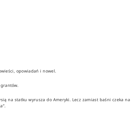
powieści, opowiadań i nowel.
igrantów.
sią na statku wyrusza do Ameryki. Lecz zamiast baśni czeka na
a”.