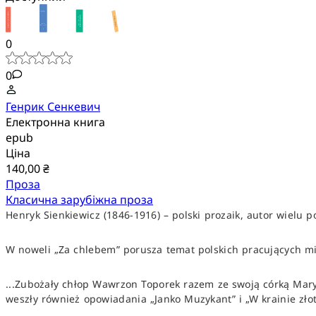
0
0
Генрик Сенкевич
Електронна книга
epub
Ціна
140,00 ₴
Проза
Класична зарубіжна проза
Henryk Sienkiewicz (1846-1916) – polski prozaik, autor wielu 
W noweli „Za chlebem” porusza temat polskich pracujących m
...Zubożały chłop Wawrzon Toporek razem ze swoją córką Mary
weszły również opowiadania „Janko Muzykant” i „W krainie złot