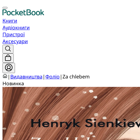
Книги
Аудіокниги
Пристрої
Аксесуари
|
Видавництва
|
Фоліо
|
Za chlebem
Новинка