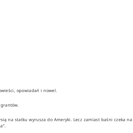
powieści, opowiadań i nowel.
igrantów.
sią na statku wyrusza do Ameryki. Lecz zamiast baśni czeka na
a”.