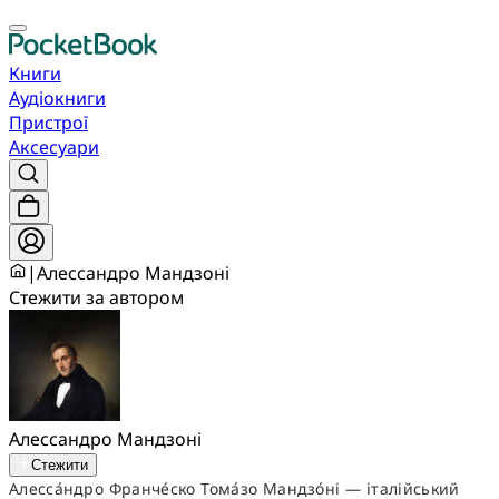
Книги
Аудіокниги
Пристрої
Аксесуари
|
Алессандро Мандзоні
Стежити за автором
Алессандро Мандзоні
Стежити
Алесса́ндро Франче́ско Тома́зо Мандзо́ні — італійський