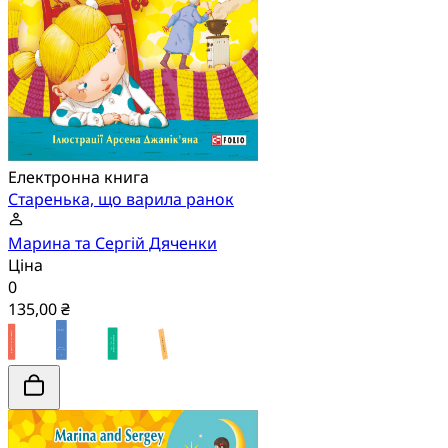
Електронна книга
Старенька, що варила ранок
Марина та Сергій Дяченки
Ціна
0
135,00 ₴