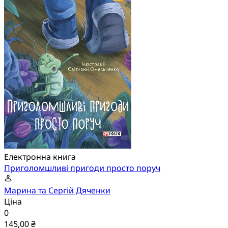
Електронна книга
Приголомшливі пригоди просто поруч
Марина та Сергій Дяченки
Ціна
0
145,00 ₴