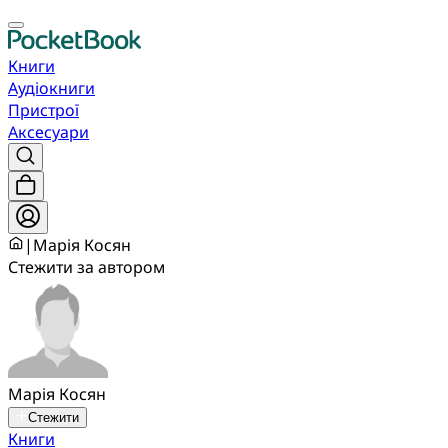
Книги
Аудіокниги
Пристрої
Аксесуари
|
Марія Косян
Стежити за автором
Марія Косян
Стежити
Книги