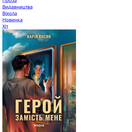
Проза
Видавництва
Віхола
Новинка
Хіт