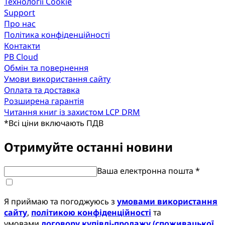
Технології Cookie
Support
Про нас
Політика конфіденційності
Контакти
PB Cloud
Обмін та повернення
Умови використання сайту
Оплата та доставка
Розширена гарантія
Читання книг із захистом LCP DRM
*
Всі ціни включають ПДВ
Отримуйте останні новини
Ваша електронна пошта *
Я приймаю та погоджуюсь з
умовами використання
сайту
,
політикою конфіденційності
та
умовами
договору купівлі-продажу (споживацької