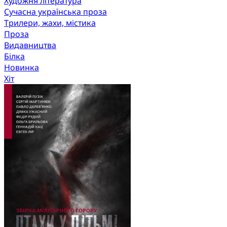
Художня література
Сучасна українська проза
Трилери, жахи, містика
Проза
Видавництва
Білка
Новинка
Хіт