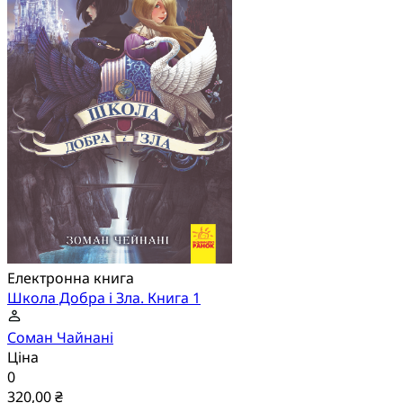
Електронна книга
Школа Добра і Зла. Книга 1
Соман Чайнані
Ціна
0
320,00 ₴