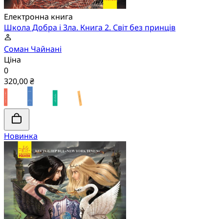
Електронна книга
Школа Добра і Зла. Книга 2. Світ без принців
Соман Чайнані
Ціна
0
320,00 ₴
Новинка