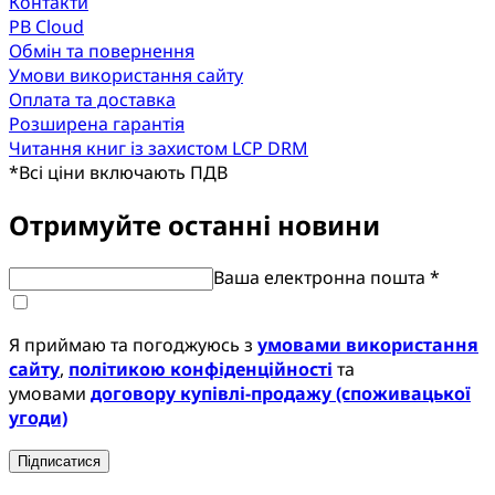
Контакти
PB Cloud
Обмін та повернення
Умови використання сайту
Оплата та доставка
Розширена гарантія
Читання книг із захистом LCP DRM
*
Всі ціни включають ПДВ
Отримуйте останні новини
Ваша електронна пошта *
Я приймаю та погоджуюсь з
умовами використання
сайту
,
політикою конфіденційності
та
умовами
договору купівлі-продажу (споживацької
угоди)
Підписатися