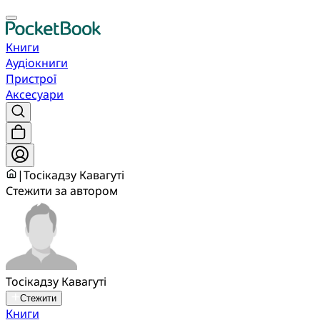
Книги
Аудіокниги
Пристрої
Аксесуари
|
Тосікадзу Кавагуті
Стежити за автором
Тосікадзу Кавагуті
Стежити
Книги