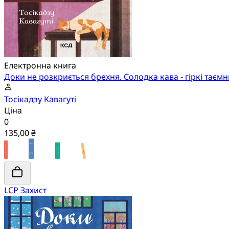
Електронна книга
Доки не розкриється брехня. Солодка кава - гіркі таємн
Тосікадзу Кавагуті
Ціна
0
135,00 ₴
LCP Захист