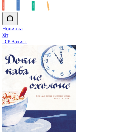
Новинка
Хіт
LCP Захист