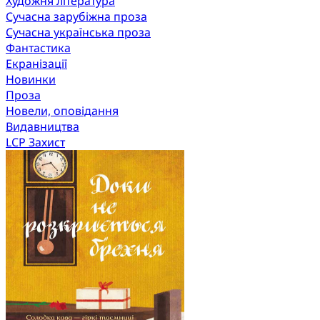
Художня література
Сучасна зарубіжна проза
Сучасна українська проза
Фантастика
Екранізації
Новинки
Проза
Новели, оповідання
Видавництва
LCP Захист