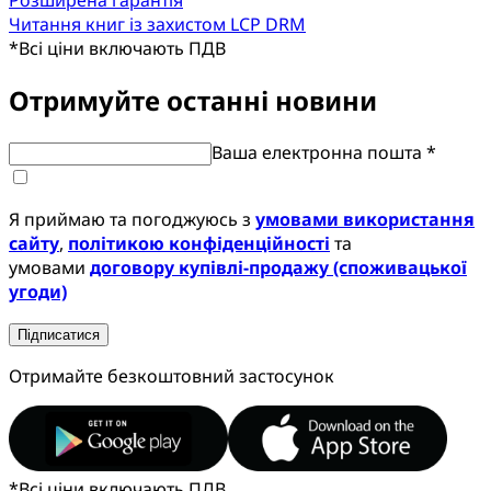
Розширена гарантія
Читання книг із захистом LCP DRM
*
Всі ціни включають ПДВ
Отримуйте останні новини
Ваша електронна пошта *
Я приймаю та погоджуюсь з
умовами використання
сайту
,
політикою конфіденційності
та
умовами
договору купівлі-продажу (споживацької
угоди)
Підписатися
Отримайте безкоштовний застосунок
*
Всі ціни включають ПДВ