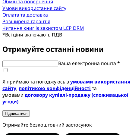
Обмін та повернення
Умови використання сайту
Оплата та доставка
Розширена гарантія
Читання книг із захистом LCP DRM
*
Всі ціни включають ПДВ
Отримуйте останні новини
Ваша електронна пошта *
Я приймаю та погоджуюсь з
умовами використання
сайту
,
політикою конфіденційності
та
умовами
договору купівлі-продажу (споживацької
угоди)
Підписатися
Отримайте безкоштовний застосунок