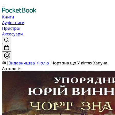
Книги
Аудіокниги
Пристрої
Аксесуари
|
Видавництва
|
Фоліо
|
Чорт зна що.У кігтях Хапуна.
Антологія