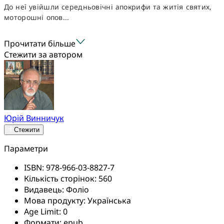
До неї увійшли середньовічні апокрифи та житія святих,
моторошні опов...
Прочитати більше
Стежити за автором
Юрій Винничук
Стежити
Параметри
ISBN:
978-966-03-8827-7
Кількість сторінок:
560
Видавець:
Фоліо
Мова продукту:
Українська
Age Limit:
0
Формати:
epub