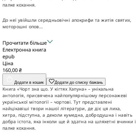
палке кохання.
До неї увійшли середньовічні апокрифи та житія святих,
моторошні опов...
Прочитати більше
Електронна книга
epub
Ціна
160,00 ₴
Додати в кошик
Додати до списку бажань
Книга «Чорт зна що. У кігтях Хапуна» – унікальна
антологія, присвячена найпопулярнішому персонажеві
української мітології – чортові. Тут представлені
найцікавіші твори нашої літератури, де діє ця лиха,
хитра, підступна, а деколи кумедна, добродушна і навіть
добра істота, яка інколи ще й здатна на шляхетні вчинки і
палке кохання.