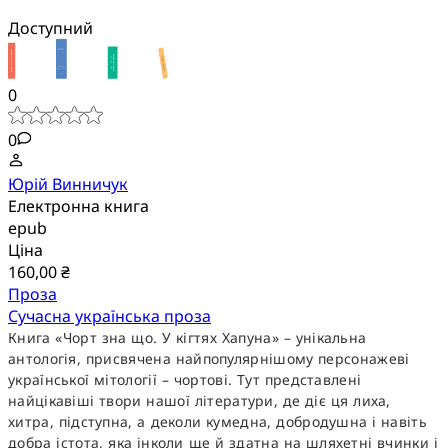
Доступний
0
0
Юрій Винничук
Електронна книга
epub
Ціна
160,00 ₴
Проза
Сучасна українська проза
Книга «Чорт зна що. У кігтях Хапуна» – унікальна
антологія, присвячена найпопулярнішому персонажеві
української мітології – чортові. Тут представлені
найцікавіші твори нашої літератури, де діє ця лиха,
хитра, підступна, а деколи кумедна, добродушна і навіть
добра істота, яка інколи ще й здатна на шляхетні вчинки і