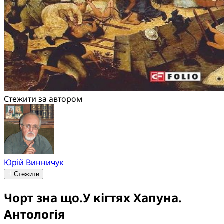
Стежити за автором
Юрій Винничук
Стежити
Чорт зна що.У кігтях Хапуна.
Антологія