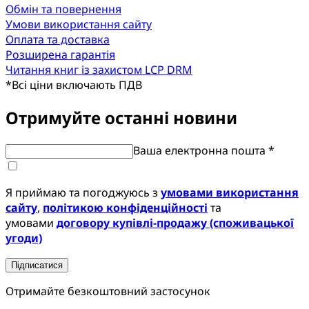
Обмін та повернення
Умови використання сайту
Оплата та доставка
Розширена гарантія
Читання книг із захистом LCP DRM
*
Всі ціни включають ПДВ
Отримуйте останні новини
Ваша електронна пошта *
Я приймаю та погоджуюсь з
умовами використання
сайту
,
політикою конфіденційності
та
умовами
договору купівлі-продажу (споживацької
угоди)
Підписатися
Отримайте безкоштовний застосунок