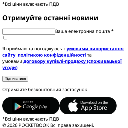
*
Всі ціни включають ПДВ
Отримуйте останні новини
Ваша електронна пошта *
Я приймаю та погоджуюсь з
умовами використання
сайту
,
політикою конфіденційності
та
умовами
договору купівлі-продажу (споживацької
угоди)
Підписатися
Отримайте безкоштовний застосунок
*
Всі ціни включають ПДВ
© 2026 POCKETBOOK
Всі права захищені.