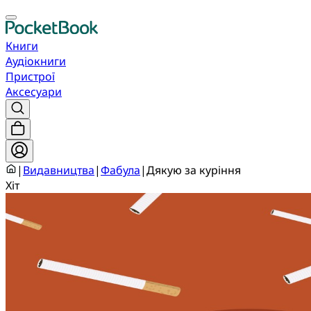
Книги
Аудіокниги
Пристрої
Аксесуари
|
Видавництва
|
Фабула
|
Дякую за куріння
Хіт