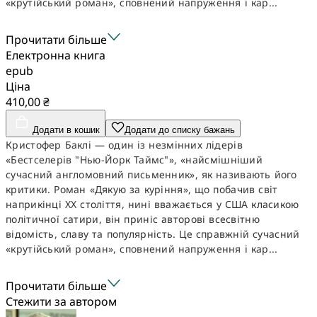
«крутійський роман», сповнений напруження і кар...
Прочитати більше
Електронна книга
epub
Ціна
410,00 ₴
Додати в кошик
Додати до списку бажань
Кристофер Баклі — один із незмінних лідерів
«Бестселерів "Нью-Йорк Таймс"», «найсмішніший
сучасний англомовний письменник», як називають його
критики. Роман «Дякую за куріння», що побачив світ
наприкінці ХХ століття, нині вважається у США класикою
політичної сатири, він приніс авторові всесвітню
відомість, славу та популярність. Це справжній сучасний
«крутійський роман», сповнений напруження і кар...
Прочитати більше
Стежити за автором