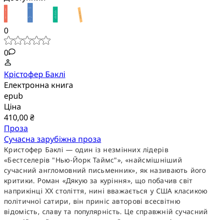
0
0
Крістофер Баклі
Електронна книга
epub
Ціна
410,00 ₴
Проза
Сучасна зарубіжна проза
Кристофер Баклі — один із незмінних лідерів
«Бестселерів "Нью-Йорк Таймс"», «найсмішніший
сучасний англомовний письменник», як називають його
критики. Роман «Дякую за куріння», що побачив світ
наприкінці ХХ століття, нині вважається у США класикою
політичної сатири, він приніс авторові всесвітню
відомість, славу та популярність. Це справжній сучасний