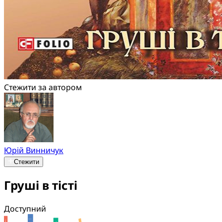
Стежити за автором
Юрій Винничук
Стежити
Груші в тісті
Доступний