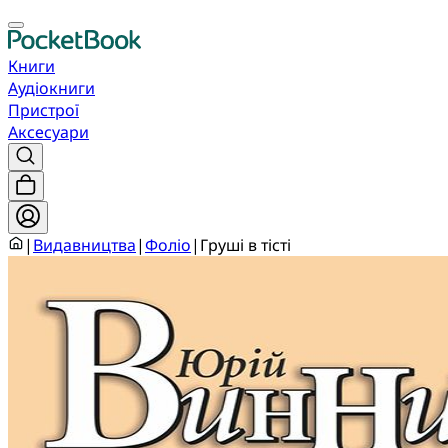
Книги
Аудіокниги
Пристрої
Аксесуари
|
Видавництва
|
Фоліо
|
Груші в тісті