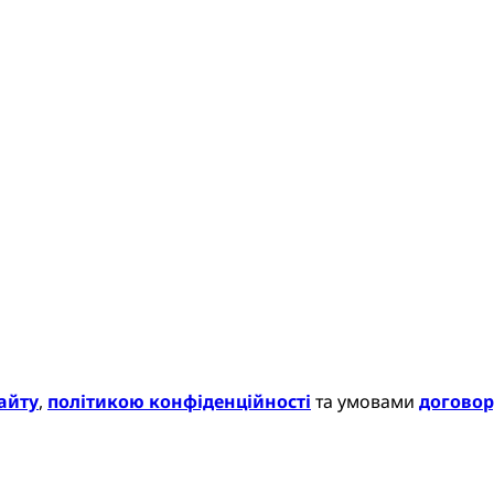
айту
,
політикою конфіденційності
та умовами
договор