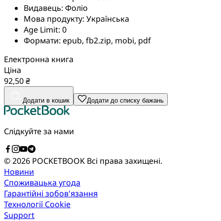
Видавець:
Фоліо
Мова продукту:
Українська
Age Limit:
0
Формати:
epub, fb2.zip, mobi, pdf
Електронна книга
Ціна
92,50 ₴
Додати в кошик
Додати до списку бажань
Слідкуйте за нами
© 2026 POCKETBOOK
Всі права захищені.
Новини
Споживацька угода
Гарантійні зобов'язання
Технології Cookie
Support