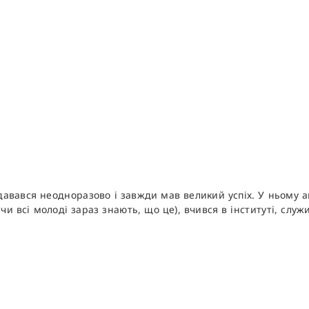
авався неодноразово і завжди мав великий успіх. У ньому ав
чи всі молоді зараз знають, що це), вчився в інституті, служи