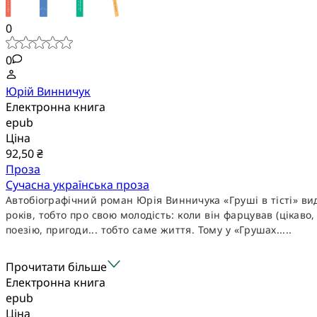
0
0
Юрій Винничук
Електронна книга
epub
Ціна
92,50 ₴
Проза
Сучасна українська проза
Автобіографічний роман Юрія Винничука «Груші в тісті» вид
років, тобто про свою молодість: коли він фарцував (цікаво, 
поезію, пригоди... тобто саме життя. Тому у «Грушах.....
Прочитати більше
Електронна книга
epub
Ціна