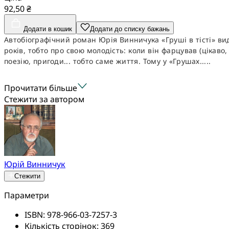
92,50 ₴
Додати в кошик
Додати до списку бажань
Автобіографічний роман Юрія Винничука «Груші в тісті» вид
років, тобто про свою молодість: коли він фарцував (цікаво, 
поезію, пригоди... тобто саме життя. Тому у «Грушах.....
Прочитати більше
Стежити за автором
Юрій Винничук
Стежити
Параметри
ISBN:
978-966-03-7257-3
Кількість сторінок:
369