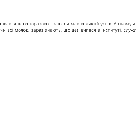
авався неодноразово і завжди мав великий успіх. У ньому ав
чи всі молоді зараз знають, що це), вчився в інституті, служи