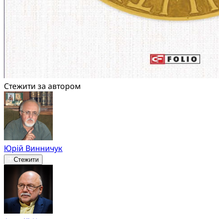
Стежити за автором
Юрій Винничук
Стежити