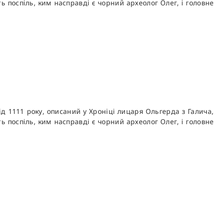
літь поспіль, ким насправді є чорний археолог Олег, і головне
ід 1111 року, описаний у Хроніці лицаря Ольгерда з Галича,
літь поспіль, ким насправді є чорний археолог Олег, і головне