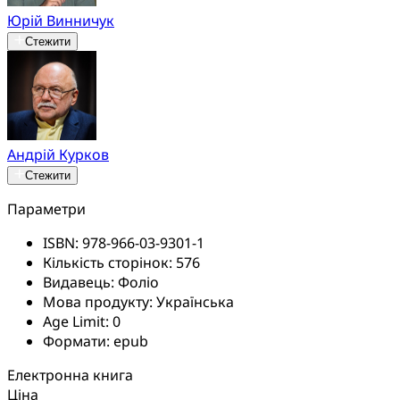
Юрій Винничук
Стежити
Андрій Курков
Стежити
Параметри
ISBN:
978-966-03-9301-1
Кількість сторінок:
576
Видавець:
Фоліо
Мова продукту:
Українська
Age Limit:
0
Формати:
epub
Електронна книга
Ціна