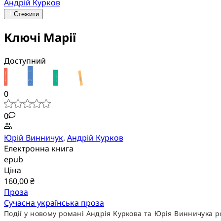
Андрій Курков
Стежити
Ключі Марії
Доступний
0
0
Юрій Винничук
,
Андрій Курков
Електронна книга
epub
Ціна
160,00 ₴
Проза
Сучасна українська проза
Події у новому романі Андрія Куркова та Юрія Винничука р