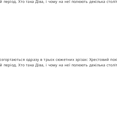
ий період. Хто така Діва, і чому на неї полюють декілька сто
озгортаються одразу в трьох сюжетних зрізах: Хрестовий пох
ий період. Хто така Діва, і чому на неї полюють декілька сто