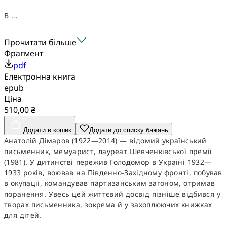
В ...
Прочитати більше
Фрагмент
pdf
Електронна книга
epub
Ціна
510,00 ₴
Додати в кошик
Додати до списку бажань
Анатолій Дімаров (1922—2014) — відомий український
письменник, мемуарист, лауреат Шевченківської премії
(1981). У дитинстві пережив Голодомор в Україні 1932—
1933 років, воював на Південно-Західному фронті, побував
в окупації, командував партизанським загоном, отримав
поранення. Увесь цей життєвий досвід пізніше відбився у
творах письменника, зокрема й у захоплюючих книжках
для дітей.