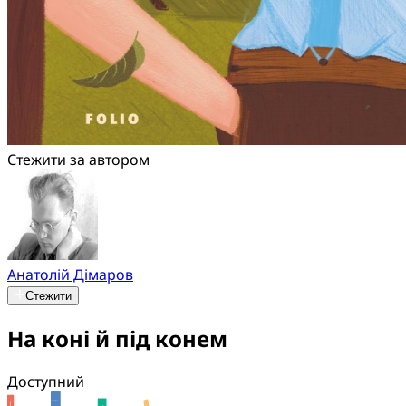
Стежити за автором
Анатолій Дімаров
Стежити
На коні й під конем
Доступний