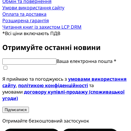
Обмін та повернення
Умови використання сайту
Оплата та доставка
Розширена гарантія
Читання книг із захистом LCP DRM
*
Всі ціни включають ПДВ
Отримуйте останні новини
Ваша електронна пошта *
Я приймаю та погоджуюсь з
умовами використання
сайту
,
політикою конфіденційності
та
умовами
договору купівлі-продажу (споживацької
угоди)
Підписатися
Отримайте безкоштовний застосунок