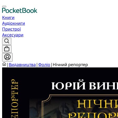
Книги
Аудіокниги
Пристрої
Аксесуари
|
Видавництва
|
Фоліо
|
Нічний репортер