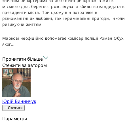
«нічним репортером» за його нічні репортажі з життя
міського дна, береться розслідувати вбивство кандидата в
президенти міста. При цьому він потрапляє в
різноманітні як любовні, так і кримінальні пригоди, інколи
ризикуючи життям.
Маркові неофіційно допомагає комісар поліції Роман Обух,
яког...
Прочитати більше
Стежити за автором
Юрій Винничук
Стежити
Параметри