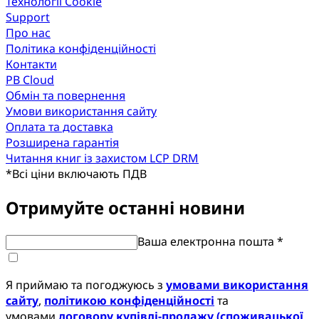
Технології Cookie
Support
Про нас
Політика конфіденційності
Контакти
PB Cloud
Обмін та повернення
Умови використання сайту
Оплата та доставка
Розширена гарантія
Читання книг із захистом LCP DRM
*
Всі ціни включають ПДВ
Отримуйте останні новини
Ваша електронна пошта *
Я приймаю та погоджуюсь з
умовами використання
сайту
,
політикою конфіденційності
та
умовами
договору купівлі-продажу (споживацької