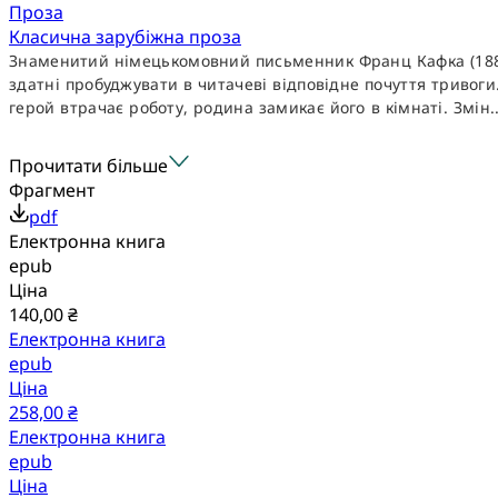
Проза
Класична зарубіжна проза
Знаменитий німецькомовний письменник Франц Кафка (1883—
здатні пробуджувати в читачеві відповідне почуття тривог
герой втрачає роботу, родина замикає його в кімнаті. Змін..
Прочитати більше
Фрагмент
pdf
Електронна книга
epub
Ціна
140,00 ₴
Електронна книга
epub
Ціна
258,00 ₴
Електронна книга
epub
Ціна