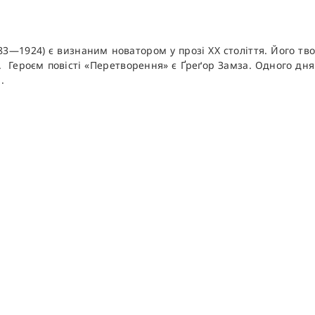
1924) є визнаним новатором у прозі XX століття. Його твор
и. Героєм повісті «Перетворення» є Ґреґор Замза. Одного дня
.