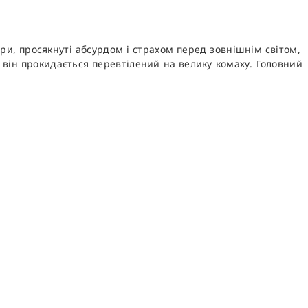
и, просякнуті абсурдом і страхом перед зовнішнім світом,
 він прокидається перевтілений на велику комаху. Головний