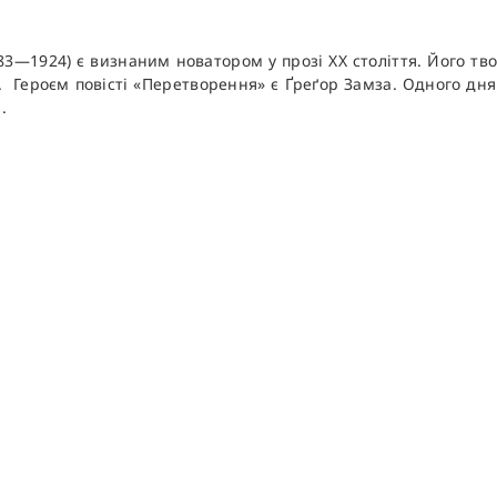
1924) є визнаним новатором у прозі XX століття. Його твор
и. Героєм повісті «Перетворення» є Ґреґор Замза. Одного дня
.