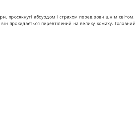
и, просякнуті абсурдом і страхом перед зовнішнім світом,
 він прокидається перевтілений на велику комаху. Головний