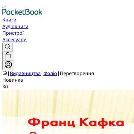
Книги
Аудіокниги
Пристрої
Аксесуари
|
Видавництва
|
Фоліо
|
Перетворення
Новинка
Хіт