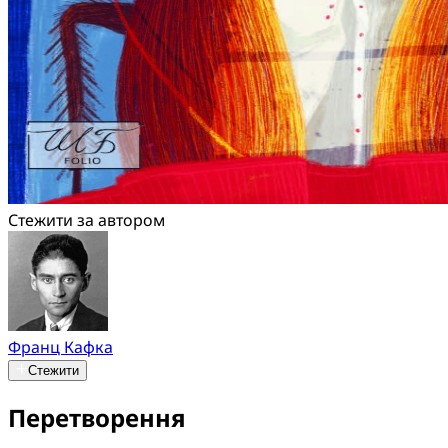
Стежити за автором
Франц Кафка
Стежити
Перетворення