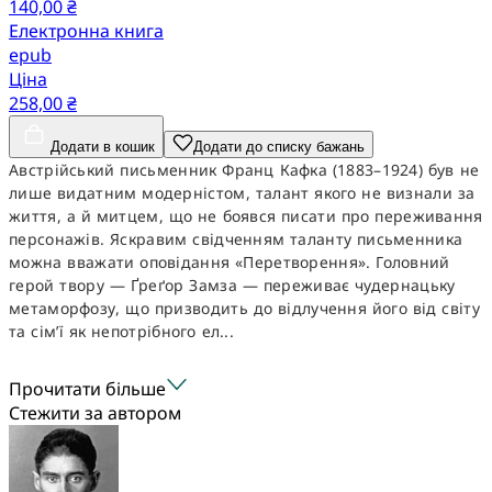
140,00 ₴
Електронна книга
epub
Ціна
258,00 ₴
Додати в кошик
Додати до списку бажань
Австрійський письменник Франц Кафка (1883–1924) був не
лише видатним модерністом, талант якого не визнали за
життя, а й митцем, що не боявся писати про переживання
персонажів. Яскравим свідченням таланту письменника
можна вважати оповідання «Перетворення». Головний
герой твору — Ґреґор Замза — переживає чудернацьку
метаморфозу, що призводить до відлучення його від світу
та сім’ї як непотрібного ел...
Прочитати більше
Стежити за автором