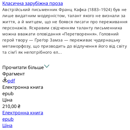
Класична зарубіжна проза
Австрійський письменник Франц Кафка (1883–1924) був не
лише видатним модерністом, талант якого не визнали за
життя, а й митцем, що не боявся писати про переживання
персонажів. Яскравим свідченням таланту письменника
можна вважати оповідання «Перетворення». Головний
герой твору — Ґреґор Замза — переживає чудернацьку
метаморфозу, що призводить до відлучення його від світу
та сім’ї як непотрібного ел...
Прочитати більше
Фрагмент
pdf
Електронна книга
epub
Ціна
210,00 ₴
Електронна книга
epub
Ціна