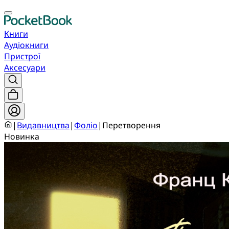
Книги
Аудіокниги
Пристрої
Аксесуари
|
Видавництва
|
Фоліо
|
Перетворення
Новинка