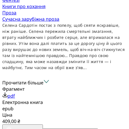
Книги про кохання
Проза
Сучасна зарубіжна проза
Селена Сардотін постає з попелу, щоб сяяти яскравіше,
ніж раніше. Селена пережила смертельні змагання,
втрату найближчих і розбите серце, але втрималася на
рівних. Утім вона далі платить за це дорогу ціну й цього
разу вирушає до нових земель, щоб віч-на-віч стикнутися
там із найтемнішою правдою… Правдою про свою
спадщину, яка може назавжди змінити її життя — і
майбутнє. Тим часом на обрії вже з’яв...
Прочитати більше
Фрагмент
pdf
Електронна книга
epub
Ціна
409,00 ₴