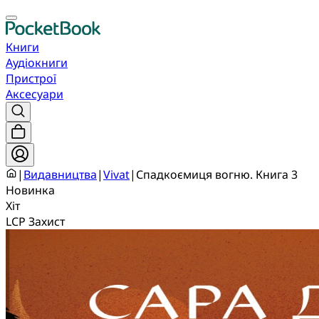
Книги
Аудіокниги
Пристрої
Аксесуари
|
Видавництва
|
Vivat
|
Спадкоємиця вогню. Книга 3
Новинка
Хіт
LCP Захист