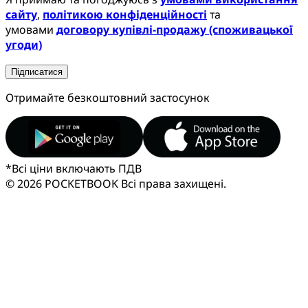
сайту
,
політикою конфіденційності
та
умовами
договору купівлі-продажу (споживацької
угоди)
Підписатися
Отримайте безкоштовний застосунок
*
Всі ціни включають ПДВ
© 2026 POCKETBOOK
Всі права захищені.