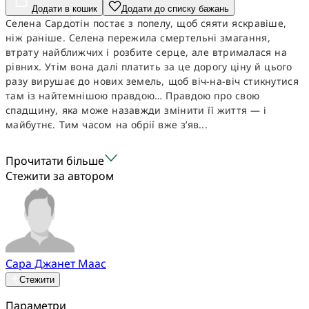
Додати в кошик
Додати до списку бажань
Селена Сардотін постає з попелу, щоб сяяти яскравіше,
ніж раніше. Селена пережила смертельні змагання,
втрату найближчих і розбите серце, але втрималася на
рівних. Утім вона далі платить за це дорогу ціну й цього
разу вирушає до нових земель, щоб віч-на-віч стикнутися
там із найтемнішою правдою… Правдою про свою
спадщину, яка може назавжди змінити її життя — і
майбутнє. Тим часом на обрії вже з’яв...
Прочитати більше
Стежити за автором
Сара Джанет Маас
Стежити
Параметри