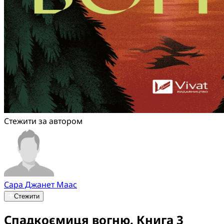
Стежити за автором
Сара Джанет Маас
Стежити
Спадкоємиця вогню. Книга 3