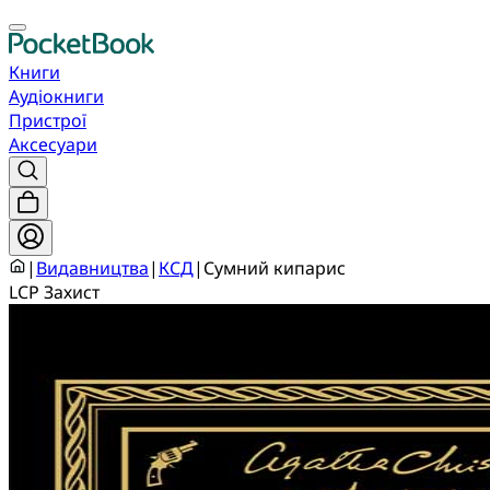
Книги
Аудіокниги
Пристрої
Аксесуари
|
Видавництва
|
КСД
|
Сумний кипарис
LCP Захист