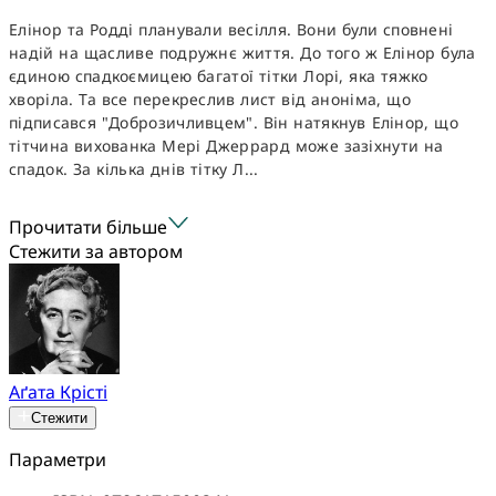
Елінор та Родді планували весілля. Вони були сповнені
надій на щасливе подружнє життя. До того ж Елінор була
єдиною спадкоємицею багатої тітки Лорі, яка тяжко
хворіла. Та все перекреслив лист від аноніма, що
підписався "Доброзичливцем". Він натякнув Елінор, що
тітчина вихованка Мері Джеррард може зазіхнути на
спадок. За кілька днів тітку Л...
Прочитати більше
Стежити за автором
Аґата Крісті
Стежити
Параметри