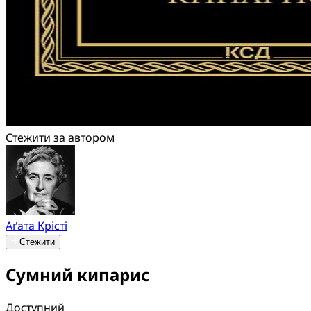
Стежити за автором
Аґата Крісті
Стежити
Сумний кипарис
Доступний