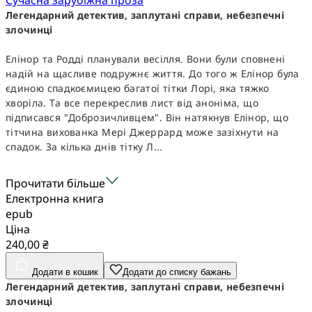
Легендарний детектив, заплутані справи, небезпечні
злочинці
Елінор та Родді планували весілля. Вони були сповнені
надій на щасливе подружнє життя. До того ж Елінор була
єдиною спадкоємицею багатої тітки Лорі, яка тяжко
хворіла. Та все перекреслив лист від аноніма, що
підписався "Доброзичливцем". Він натякнув Елінор, що
тітчина вихованка Мері Джеррард може зазіхнути на
спадок. За кілька днів тітку Л...
Прочитати більше
Електронна книга
epub
Ціна
240,00 ₴
Додати в кошик
Додати до списку бажань
Легендарний детектив, заплутані справи, небезпечні
злочинці