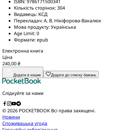
ISBN:
9786171500341
Кількість сторінок:
304
Видавець:
КСД
Перекладач:
А. В. Нікіфорова-Вакалюк
Мова продукту:
Українська
Age Limit:
0
Формати:
epub
Електронна книга
Ціна
240,00 ₴
Додати в кошик
Додати до списку бажань
Слідкуйте за нами
© 2026 POCKETBOOK
Всі права захищені.
Новини
Споживацька угода
Гарантійні зобов'язання