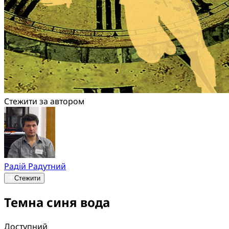
Стежити за автором
Радій Радутний
Стежити
Темна синя вода
Доступний