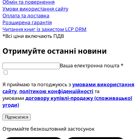
Обмін та повернення
Умови використання сайту
Оплата та доставка
Розширена гарантія
Читання книг із захистом LCP DRM
*
Всі ціни включають ПДВ
Отримуйте останні новини
Ваша електронна пошта *
Я приймаю та погоджуюсь з
умовами використання
сайту
,
політикою конфіденційності
та
умовами
договору купівлі-продажу (споживацької
угоди)
Підписатися
Отримайте безкоштовний застосунок