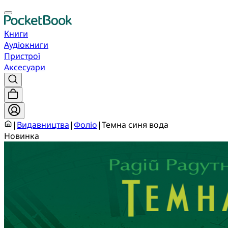
Книги
Аудіокниги
Пристрої
Аксесуари
|
Видавництва
|
Фоліо
|
Темна синя вода
Новинка