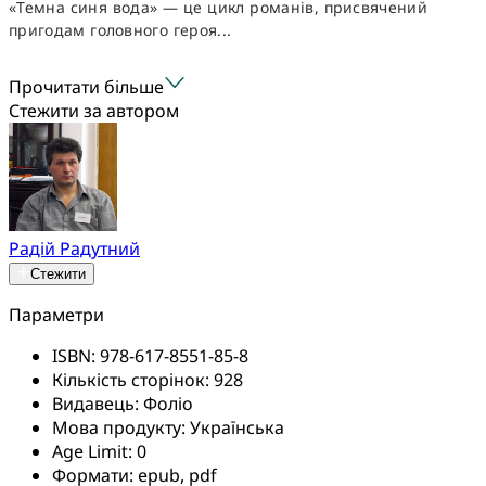
«Темна синя вода» — це цикл романів, присвячений
пригодам головного героя...
Прочитати більше
Стежити за автором
Радій Радутний
Стежити
Параметри
ISBN:
978-617-8551-85-8
Кількість сторінок:
928
Видавець:
Фоліо
Мова продукту:
Українська
Age Limit:
0
Формати:
epub, pdf