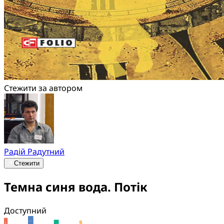
Стежити за автором
Радій Радутний
Стежити
Темна синя вода. Потік
Доступний