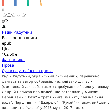
0
0
Радій Радутний
Електронна книга
epub
Ціна
102,50 ₴
Фантастика
Проза
Сучасна українська проза
Радій Радутний, український письменник, переважно
фантаст та автор бойовиків, несподівано для всіх
(можливо, й для себе також) спробував свої сили у новому
жанрі й написав про людей, що потрапили у минуле.
Перед вами “Потік” – третя книга із циклу "Темна синя
вода". Перші дві – "Джерело" і "Ручай" -- також вийшли у
видавництві "Фоліо" у 2016-му та 2017 роках.