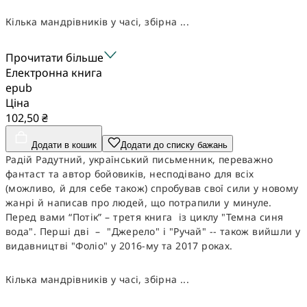
Кілька мандрівників у часі, збірна ...
Прочитати більше
Електронна книга
epub
Ціна
102,50 ₴
Додати в кошик
Додати до списку бажань
Радій Радутний, український письменник, переважно
фантаст та автор бойовиків, несподівано для всіх
(можливо, й для себе також) спробував свої сили у новому
жанрі й написав про людей, що потрапили у минуле.
Перед вами “Потік” – третя книга із циклу "Темна синя
вода". Перші дві – "Джерело" і "Ручай" -- також вийшли у
видавництві "Фоліо" у 2016-му та 2017 роках.
Кілька мандрівників у часі, збірна ...