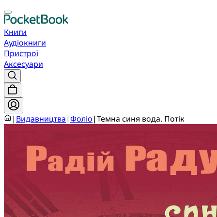
Книги
Аудіокниги
Пристрої
Аксесуари
|
Видавництва
|
Фоліо
|
Темна синя вода. Потік