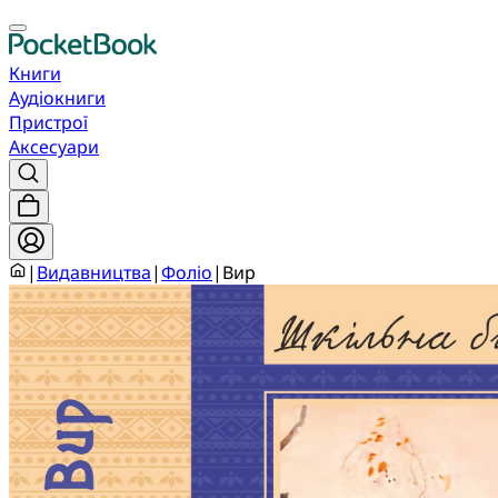
Книги
Аудіокниги
Пристрої
Аксесуари
|
Видавництва
|
Фоліо
|
Вир