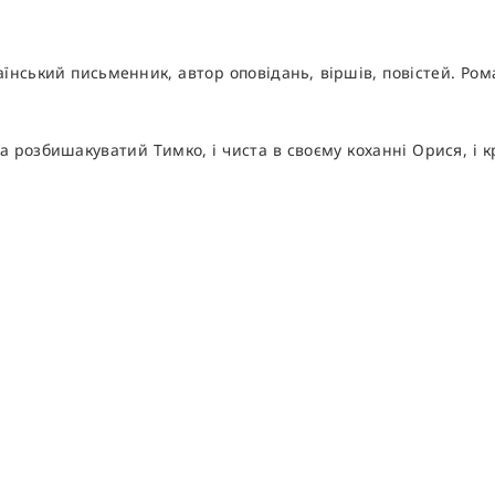
нський письменник, автор оповідань, віршів, повістей. Ром
а розбишакуватий Тимко, і чиста в своєму коханні Орися, і 