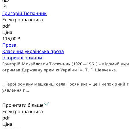
0
Григорій Тютюнник
Електронна книга
pdf
Ціна
115,00 ₴
Проза
Класична українська проза
Історичні романи
Григорій Михайлович Тютюнник (1920—1961) – відомий украї
отримав Державну премію України ім. Т. Г. Шевченка.
…Герої роману мешканці села Троянівка – це і непокірний т
уявлення п...
Прочитати більше
Електронна книга
pdf
Ціна