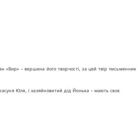
ан «Вир» – вершина його творчості, за цей твір письменник
красуня Юля, і хазяйновитий дід Йонька – мають своє