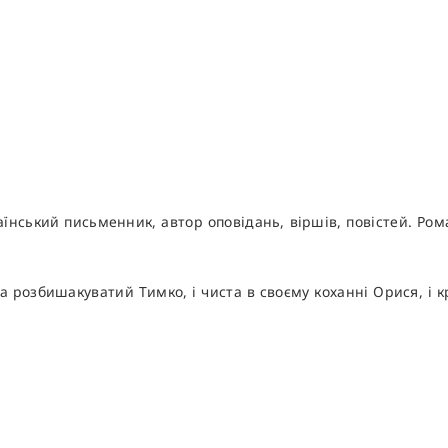
нський письменник, автор оповідань, віршів, повістей. Ром
а розбишакуватий Тимко, і чиста в своєму коханні Орися, і 