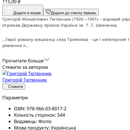
115,00 ₴
Додати в кошик
Додати до списку бажань
Григорій Михайлович Тютюнник (1920—1961) – відомий украї
отримав Державну премію України ім. Т. Г. Шевченка.
…Герої роману мешканці села Троянівка – це і непокірний т
уявлення п...
Прочитати більше
Стежити за автором
Григорій Тютюнник
Стежити
Параметри
ISBN:
978-966-03-8017-2
Кількість сторінок:
544
Видавець:
Фоліо
Мова продукту:
Українська