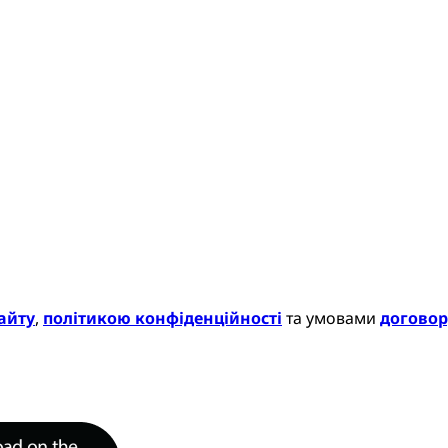
айту
,
політикою конфіденційності
та умовами
договор