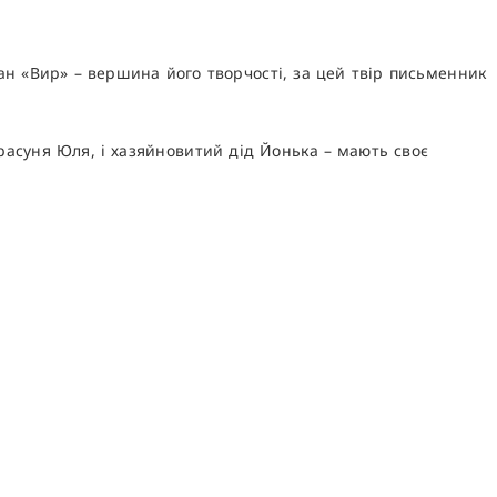
ан «Вир» – вершина його творчості, за цей твір письменник
красуня Юля, і хазяйновитий дід Йонька – мають своє