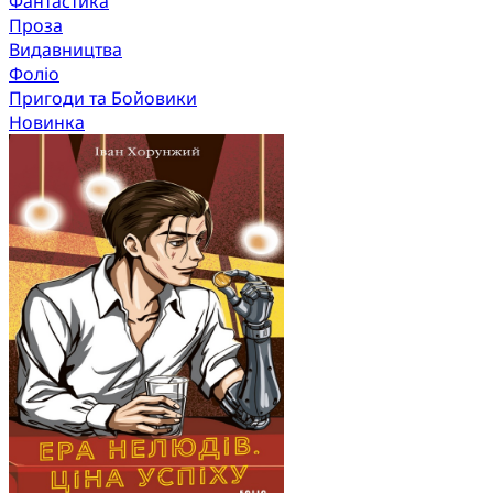
Фантастика
Проза
Видавництва
Фоліо
Пригоди та Бойовики
Новинка