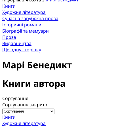
Книги
Художня література
Сучасна зарубіжна проза
Історичні романи
Біографії та мемуари
Проза
Видавництва
Ще одну сторінку
Марі Бенедикт
Книги автора
Сортування
Сортування закрито
Книги
Художня література