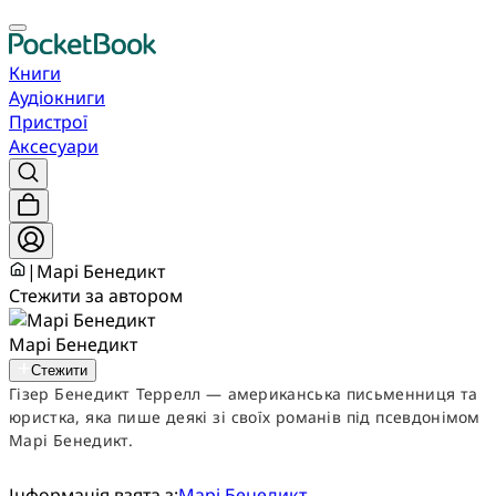
Книги
Аудіокниги
Пристрої
Аксесуари
|
Марі Бенедикт
Стежити за автором
Марі Бенедикт
Стежити
Гізер Бенедикт Террелл — американська письменниця та
юристка, яка пише деякі зі своїх романів під псевдонімом
Марі Бенедикт.
Інформація взята з:
Марі Бенедикт